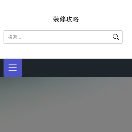
跳
转
装修攻略
到
内
搜
容
索：