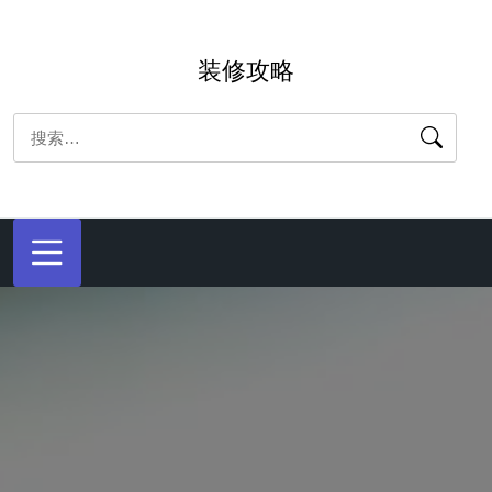
跳
转
装修攻略
到
内
搜
容
索：