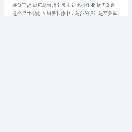
装修干货|厨房岛台超全尺寸 进来抄作业 厨房岛台
超全尺寸指南 在厨房装修中，岛台的设计是至关重
要的，它不仅影响
继续阅读
作者 -
zhuangxiugonglue
发表于
2026年7月8日
发布于
装修攻略