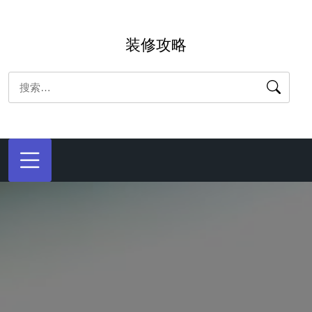
跳
转
装修攻略
到
内
搜
容
索：