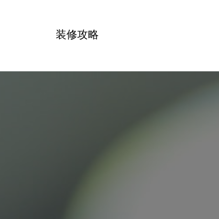
跳
转
装修攻略
到
内
容