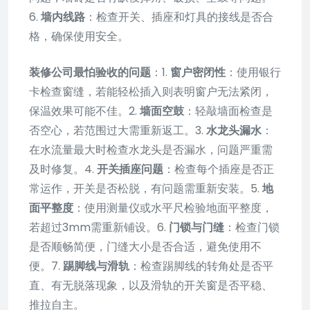
6.
墙内线路
：检查开关、插座和灯具的接线是否合
格，确保使用安全。
装修公司最怕验收的问题
：1.
窗户密闭性
：使用银行
卡检查窗缝，若能轻松插入则表明窗户无法紧闭，
保温效果可能不佳。2.
墙面空鼓
：轻敲墙面检查是
否空心，若范围过大需重新返工。3.
水龙头漏水
：
在水流量最大时检查水龙头是否漏水，问题严重需
及时修复。4.
开关插座问题
：检查每个插座是否正
常运作，开关是否松脱，有问题需重新安装。5.
地
面平整度
：使用测量仪或水平尺检验地面平整度，
若超过3mm需重新铺设。6.
门锁与门缝
：检查门锁
是否顺畅简便，门缝大小是否合适，避免使用不
便。7.
踢脚线与滑轨
：检查踢脚线的转角处是否平
直、有无脱落现象，以及滑轨的开关窗是否平稳、
推拉自主。