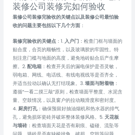
装修公司装修完如何验收
装修公司装修完验收的关键点以及装修公司最怕验
收的问题主要包括以下几个方面
：
装修完验收的关键点
：1.
入户门
：检查门框与墙面的
贴合度，合页的顺畅性，以及玻璃胶的牢固性。特
别注意门槛与地面的高度，避免地砖贴合后产生摩
擦。2.
配电箱
：检查开关后的漏电保护是否灵敏，
弱电箱、网线、电话线、有线电视线等是否齐全，
并适当拉动以确认无打结现象。3.
墙面与附着物
：
遵循“一看二摸三敲”原则，检查墙面平整度、水泥含
量、空鼓情况，以及窗户的拉动顺滑度和密封度。
4.
厨房打孔
：确保预留好抽油烟机和热水器的排气
孔，避免损坏瓷砖并破坏整体装修风格。5.
天花板
与墙砖
：检查墙面天花是否有刷痕、磕碰、流坠等
问题，墙砖是否有缺棱掉角、破损、空鼓等问题。