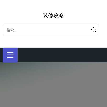
跳
转
装修攻略
到
内
搜
容
索：