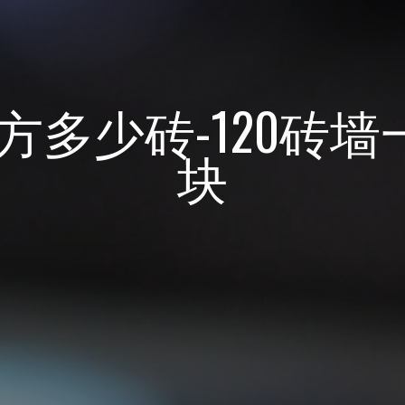
平方多少砖-120砖
块