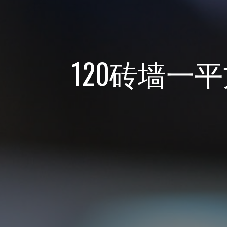
120砖墙一