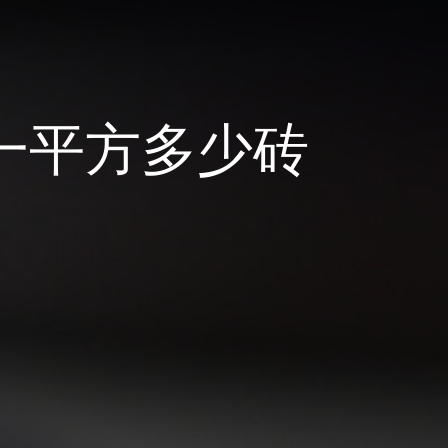
墙一平方多少砖