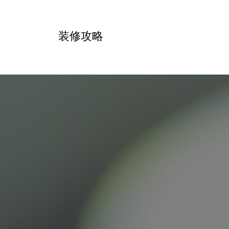
跳
转
装修攻略
到
内
容