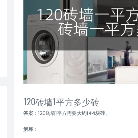
120砖墙1平方多少砖
答案
：120砖墙1平方需要
大约144块砖
。
解释
：