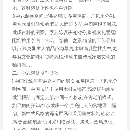
地。这种装修个性也不会过期。
3.中式装修空间上讲究层次,多用隔窗、屏风来分割,
用实木做出结实的框架,以固定支架,中间用棂子雕花,
做成古朴的图案。家具陈设讲究对称,重视文化意蕴;
配饰擅用字画、古玩、卷轴、盆景,精致的工艺品加
以点缀,更显主人的品位与尊贵,木雕画以壁挂为主,更
具有文化韵味和独特风格,体现中国传统家居文化的
独特魅力。
二、中式装修别墅技巧
1.中国传统居室讲究空间的层次,如用隔扇、屏风来分
割空间。中国传统上使用木材或漆画,隔墙板的木材
做强框架与固定支架,中间一个格,刻在古老的模式。
如果房间开阔,可以做成一个;月亮门式的落地罩、隔
扇。新中式风格的隔扇屏风可采用新材料制造,如金
属,合金,硬质,颜色可采用喷涂漆、烤漆、金属原色、
木本色、镀烙、金银箔贴面等等。