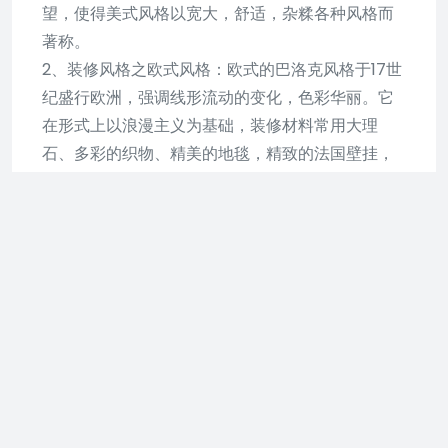
望，使得美式风格以宽大，舒适，杂糅各种风格而
著称。
2、装修风格之欧式风格：欧式的巴洛克风格于17世
纪盛行欧洲，强调线形流动的变化，色彩华丽。它
在形式上以浪漫主义为基础，装修材料常用大理
石、多彩的织物、精美的地毯，精致的法国壁挂，
整个风格豪华、富丽，充满强烈的动感效果。欧式
风格适合稳重、成熟，对品质要求较高的人士，而
且还要具有一定的美学素养，才能善用欧式风格。
3、装修风格之北欧风格：北欧风格是指欧洲北部国
家挪威、瑞典、丹麦、芬兰及冰岛等国的艺术设计
风格(主要指室内设计以及工业产品设计)，具有简
洁、自然、人性化的特点。北欧风格适合注重人文
和时尚感的年轻业主。
4、装修风格之现代风格：现代风格(现代风格装修
效果图)其装饰特点由曲线和非对称线条构成，如花