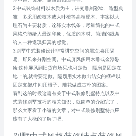
2.中式装饰材料以木质为主，讲究雕刻彩绘、造型典
雅，多采用酸枝木或大叶檀等高档硬木。本案以大
理石为主要材质，诠释实木线条，尽量简化的中式
风格总能给人最深印象，优质的木材、简洁的线条
给人一种返璞归真的感觉。
3.别墅中式装修设计非常讲究空间的层次:喜用隔
扇、屏风来分割空间。中式屏风多用木雕或金漆彩
绘,这种屏风到旧货市场买,也可定做。隔扇是固定在
地上的,就需要定做。隔扇用实木做出结实的框栏以
固定支架,中间用棂子、雕花做成古朴的图案。
看到这的时候这篇有关于中式装修别墅特点以及中
式装修别墅技巧的相关知识，就简单的介绍完了，
那么大家看了小编的文章，对中式装修别墅特点应
该有了大概的了解了吧。
别墅中式风格装修特点装修风