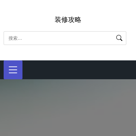
跳
转
装修攻略
到
内
搜
容
索：