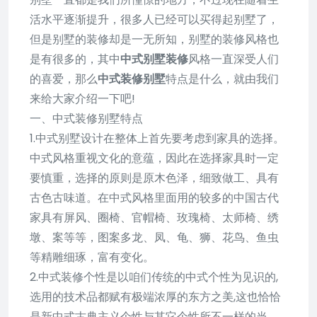
活水平逐渐提升，很多人已经可以买得起别墅了，
但是别墅的装修却是一无所知，别墅的装修风格也
是有很多的，其中
中式别墅装修
风格一直深受人们
的喜爱，那么
中式装修别墅
特点是什么，就由我们
来给大家介绍一下吧!
一、中式装修别墅特点
1.中式别墅设计在整体上首先要考虑到家具的选择。
中式风格重视文化的意蕴，因此在选择家具时一定
要慎重，选择的原则是原木色泽，细致做工、具有
古色古味道。在中式风格里面用的较多的中国古代
家具有屏风、圈椅、官帽椅、玫瑰椅、太师椅、绣
墩、案等等，图案多龙、凤、龟、狮、花鸟、鱼虫
等精雕细琢，富有变化。
2.中式装修个性是以咱们传统的中式个性为见识的,
选用的技术品都赋有极端浓厚的东方之美,这也恰恰
是新中式古典主义个性与其它个性所不一样的当