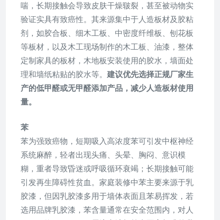
喘，长期接触会导致皮肤干燥皲裂，甚至被动物实
验证实具有致癌性。其来源集中于人造板材及胶粘
剂，如胶合板、细木工板、中密度纤维板、刨花板
等板材，以及木工现场制作的木工板、油漆，整体
定制家具的板材，木地板安装使用的胶水，墙面处
理和墙纸粘贴的胶水等。
建议优先选择正规厂家生
产的低甲醛或无甲醛添加产品，减少人造板材使用
量。
苯
苯为强致癌物，短期吸入高浓度苯可引发中枢神经
系统麻醉，轻者出现头痛、头晕、胸闷、意识模
糊，重者导致昏迷或呼吸循环衰竭；长期接触可能
引发再生障碍性贫血。家庭装修中苯主要来源于乳
胶漆，但因乳胶漆多用于墙体表面且苯易挥发，若
选用品牌乳胶漆，苯含量通常在安全范围内，对人