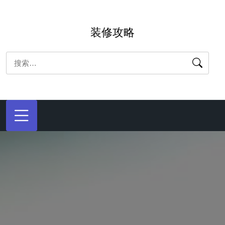
跳
转
装修攻略
到
内
搜
容
索：