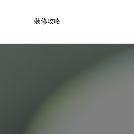
跳
转
装修攻略
到
内
容