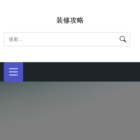
跳
转
装修攻略
到
内
搜
容
索：