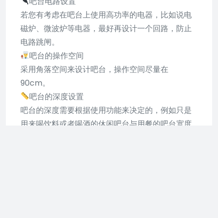
吧台电路设置
若您有考虑在吧台上使用高功率的电器，比如说电
磁炉、微波炉等电器，最好再设计一个回路，防止
电路跳闸。
吧台的操作空间
采用角落空间来设计吧台，操作空间尽量在
90cm。
吧台的深度设置
吧台的深度需要根据使用功能来决定的，例如只是
用来喝饮料或者喝酒的休闲吧台与用餐的吧台宽度
就有所不同。用餐吧台的台面要突出一些，台面深
度至少达到50cm左右，可以更加方便储存物品。
吧台的材质
家庭吧台最好采用耐磨材质，若是吧台有水槽或者
要使用电器的话，还需具备耐水、耐火的性能，比
如人造石、石材都比较适合作为家庭吧台的材质。