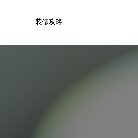
跳
转
装修攻略
到
内
容