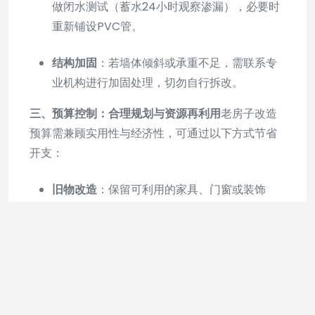
做闭水测试（蓄水24小时观察渗漏），必要时
重新铺设PVC管。
结构加固
：若墙体倾斜或承重不足，需联系专
业机构进行加固处理，切勿自行拆改。
三、预算控制：合理规划与资源再利用
老房子改造
预算需兼顾实用性与经济性，可通过以下方式节省
开支：
旧物改造
：保留可利用的家具、门窗或装饰
件，通过翻新（如刷漆、更换五金）赋予新功
能。
节能设计
：选用LED灯具、节能电器，减少奢华
装饰（如复杂吊顶、大理石背景墙），降低长
期使用成本。
分阶段施工
：若预算有限，可优先改造水电、