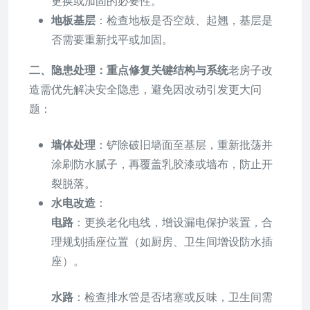
更换或加固的必要性。
地板基层
：检查地板是否空鼓、起翘，基层是
否需要重新找平或加固。
二、隐患处理：重点修复关键结构与系统
老房子改
造需优先解决安全隐患，避免因改动引发更大问
题：
墙体处理
：铲除破旧墙面至基层，重新批荡并
涂刷防水腻子，再覆盖乳胶漆或墙布，防止开
裂脱落。
水电改造
：
电路
：更换老化电线，增设漏电保护装置，合
理规划插座位置（如厨房、卫生间增设防水插
座）。
水路
：检查排水管是否堵塞或反味，卫生间需