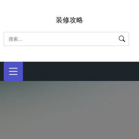
跳
转
装修攻略
到
内
搜
容
索：