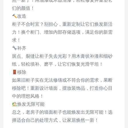
然一新了！用油漆或木器清漆，轻松修复并重塑它
们的颜值！
改造
柜子不合时宜？别担心，重新定制让它们焕发新活
力！换个柜门、增加内部存储选项，满足你的新需
求！
补齐
斑点、裂缝让柜子失去光彩？用木膏状补漆和细砂
纸，轻松填补、磨平，让它们恢复光滑平坦！
移除
如果旧柜子实在无法修缮或不符合你的需求，果断
移除吧！重新设计墙面，摆放装饰品，打造你心目
中的理想风格！
焕发无限可能
总之，老房子的墙面柜子也能焕发出无限可能！选
择适合自己的处理方式，让家居焕然一新！