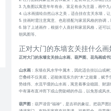
3. 九鱼图以寓意年年有余、富足有余为主题，画中
4. 山水画描绘自然山水之美，适合挂在玄关东墙，
5. 挂画时需注意寓意、色彩搭配与家居风格的协调
6. 除了上述画作，根据个人喜好和家居风格，还可
朝凤图等。
正对大门的东墙玄关挂什么画
正对大门的东墙玄关挂山水画、葫芦图、花鸟画或书
山水画
：东墙在风水学中属木，因此适合挂以山或树
峦叠嶂不仅美观，还能体现东方的“木”之能量，赋予
势雄伟、水流平缓的山水画，寓意着事业稳固、财源
中有瀑布直冲而下或山势陡峭的作品，以免形成风水
葫芦图
：葫芦谐音“福禄”，是吉祥的象征。把葫芦
涌进家门，有助于家庭幸福美满、福寿双全。葫芦藤