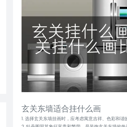
玄关东墙适合挂什么画
1. 选择玄关东墙挂画时，应考虑寓意吉祥、色彩和
2. 牡丹图因其象征富贵和繁荣，是装饰玄关东墙的