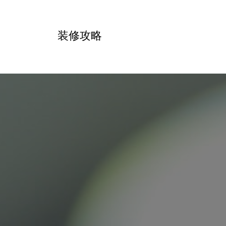
跳
转
装修攻略
到
内
容