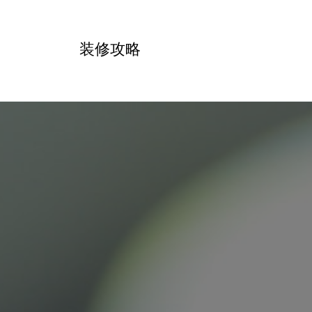
跳
转
装修攻略
到
内
容