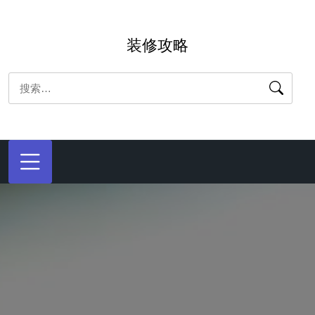
跳
转
装修攻略
到
内
搜
容
索：