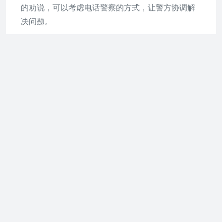
的劝说，可以考虑电话警察的方式，让警方协调解
决问题。
希望以上内容能对您有所帮助，如果您还有其它问
题请咨询专业律师。
【法律依据】：《中华人民共和国环境噪声污染防
治条例》第三十六条违反本条例规定，有下列行为
之一的，环境保护部门或者其他监督管理部门除责
令其纠正外，可以根据不同情节，给予警告或者处
以罚款：
（一）拒报或者谎报国务院环境保护部门规定的排
放噪声申报登记事项的；
（二）未经环境保护部门同意，擅自拆除或者闲置
噪声污染防治设施，排放噪声超过规定排放标准
的；