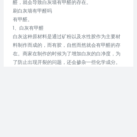
醛，就会导致白灰墙有甲醛的存在。
刷白灰墙有甲醛吗
有甲醛。
1、白灰有甲醛
白灰这种原材料是通过矿粉以及水性胶作为主要材
料制作而成的，而有胶，自然而然就会有甲醛的存
在。商家在制作的时候为了增加白灰的白净度，为
了防止出现开裂的问题，还会掺杂一些化学成分。
这些化学成分当中或多或少都会有甲醛的存在，只
不过是甲醛多少的问题。所以，购买的时候一定要
商家出具质量检测报告，了解化学成分是否出超过
了国家的标准，这样才能够有效控制原材料的甲
醛。
2、施工有甲醛
施工的时候为了使得墙面不会出现空鼓、开裂的问
题，保证更好的粘结强度，也为了施工速度更加