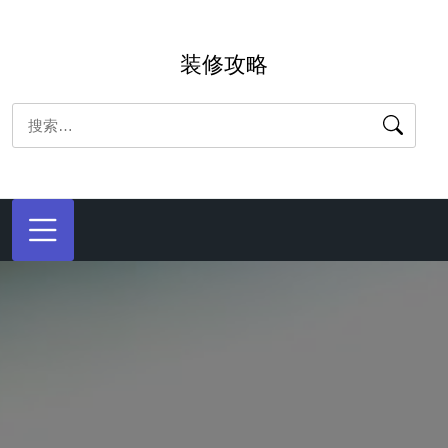
跳
转
装修攻略
到
内
搜
容
索：