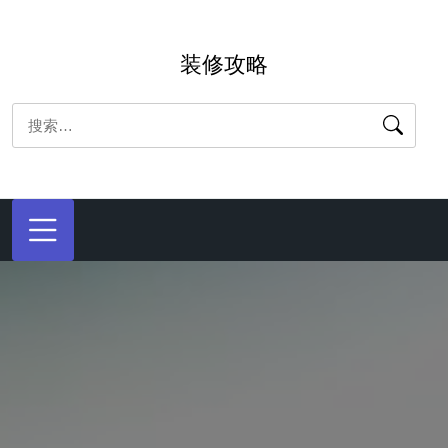
跳
转
装修攻略
到
内
搜
容
索：