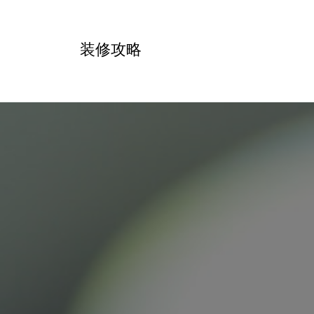
跳
转
装修攻略
到
内
容