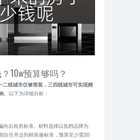
？10w预算够吗？
，一二线城市仅够简装，三四线城市可实现精
响
。以下为详细分析：
格偏向出租房标准。材料选择以低档品牌为
期自住并达到精装修标准，预算至少需20