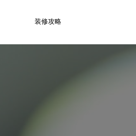
跳
转
装修攻略
到
内
容