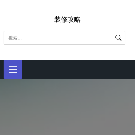
跳
转
装修攻略
到
内
搜
容
索：