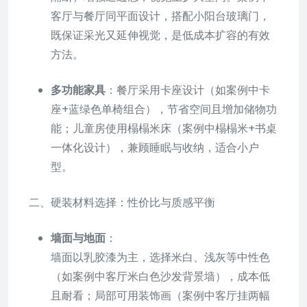
客厅与餐厅同平面设计，搭配小阳台玻璃门，
既保证采光又延伸视觉，是低成本扩容的有效
方法。
多功能家具
：餐厅采用卡座设计（如案例中卡
座+蓝绿色单椅组合），节省空间且增加储物功
能；儿童房使用榻榻米床（案例中榻榻米+书桌
一体化设计），兼顾睡眠与收纳，适合小户
型。
二、硬装材料选择：性价比与质感平衡
墙面与地面
：
墙面以乳胶漆为主，选择米白、浅灰等中性色
（如案例中客厅米白色沙发背景墙），成本低
且耐看；局部可用装饰画（案例中客厅挂两幅