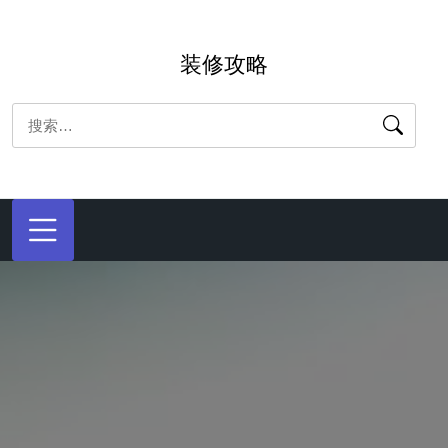
跳
转
装修攻略
到
内
搜
容
索：