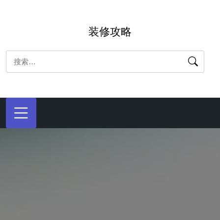
跳
转
装修攻略
到
内
搜
容
索：