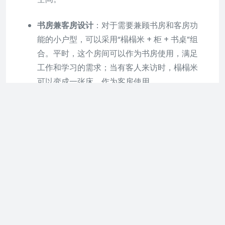
书房兼客房设计
：对于需要兼顾书房和客房功
能的小户型，可以采用“榻榻米 + 柜 + 书桌”组
合。平时，这个房间可以作为书房使用，满足
工作和学习的需求；当有客人来访时，榻榻米
可以变成一张床，作为客房使用。
FLEXA邀您“抄作业”丨小户型
10-11㎡儿童房可以这样设计
FLEXA/芙莱莎针对10-11㎡小户型儿童房，提供了兼
顾功能性与趣味性的设计方案，通过模块化家具和
空间优化策略，实现睡眠、学习、储物及娱乐区域
的清晰划分。以下是具体设计要点及示例：
1. 垂直空间利用：高架床+多功能组合