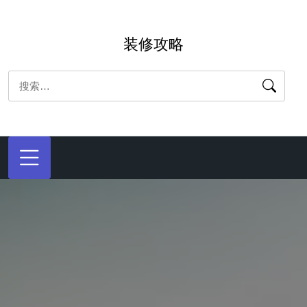
跳
转
装修攻略
到
内
搜
容
索：