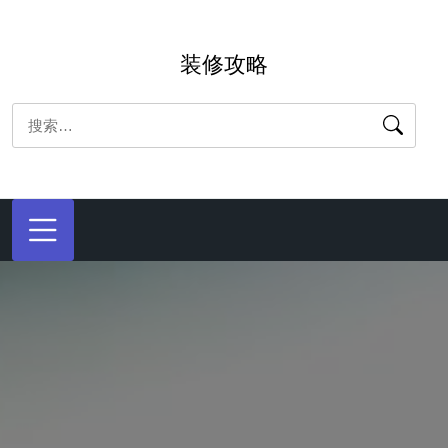
跳
转
装修攻略
到
内
搜
容
索：