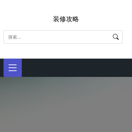
跳
转
装修攻略
到
内
搜
容
索：