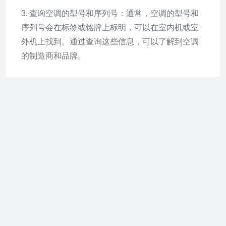
3. 查询空调的型号和序列号：通常，空调的型号和
序列号会在标签或铭牌上标明，可以在室内机或室
外机上找到。通过查询这些信息，可以了解到空调
的制造商和品牌。
4. 在线搜索空调外观和特征：如果你无法确定具体
的品牌，可以尝试在互联网上搜索空调的外观和特
征，以找到与你所见空调相匹配的品牌。
如果以上方法仍无法确定空调的品牌，建议向空调
安装商、维修人员或品牌授权的商家咨询，他们可
以提供更准确的信息和判断。
中国第一台空调是什么牌子
的？