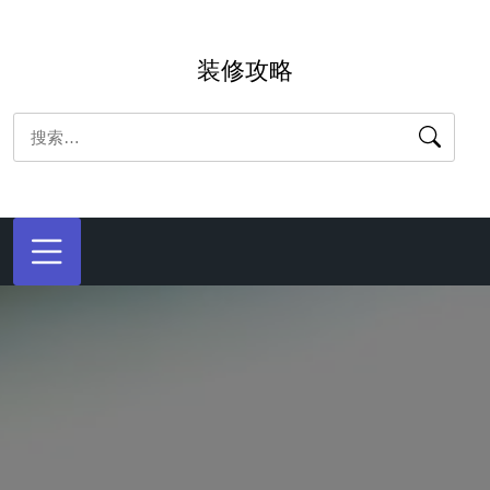
跳
转
装修攻略
到
内
搜
容
索：