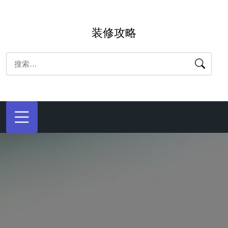
跳
转
装修攻略
到
内
搜
容
索：