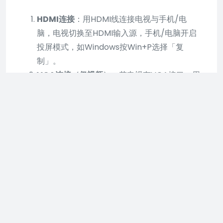
HDMI连接
：用HDMI线连接电视与手机/电
脑，电视切换至HDMI输入源，手机/电脑开启
投屏模式，如Windows按Win+P选择「复
制」。
VGA连接（仅视频）
：若电视有VGA接口，用
VGA线连接电脑，切换电视信号源至VGA，电
脑按Win+P选择显示模式，需额外连接音频线
传输声音。
三、外接设备
若电视无网络功能，可外接网络机顶盒，如小米盒
子、当贝盒子，通过机顶盒的投屏功能实现。
注意，若电视较旧，如7年前机型可能不支持无线投
屏，建议优先尝试有线或外接设备方案。