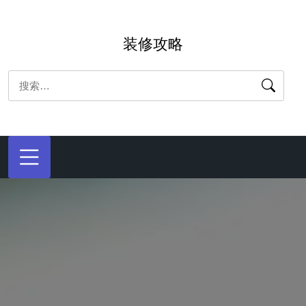
跳
转
装修攻略
到
内
搜
容
索：