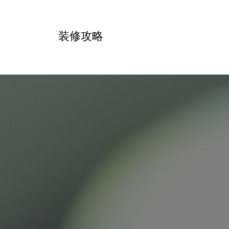
跳
转
装修攻略
到
内
容