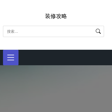
跳
转
装修攻略
到
内
搜
容
索：