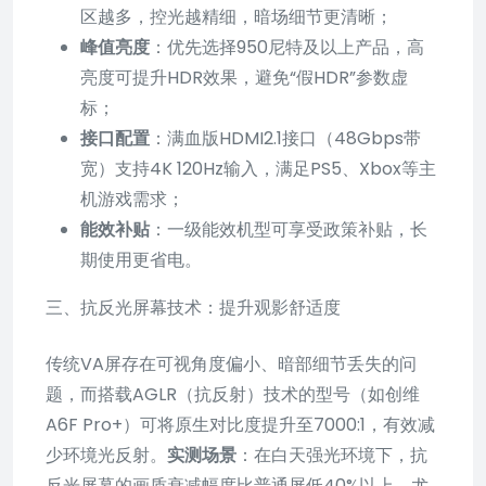
区越多，控光越精细，暗场细节更清晰；
峰值亮度
：优先选择950尼特及以上产品，高
亮度可提升HDR效果，避免“假HDR”参数虚
标；
接口配置
：满血版HDMI2.1接口（48Gbps带
宽）支持4K 120Hz输入，满足PS5、Xbox等主
机游戏需求；
能效补贴
：一级能效机型可享受政策补贴，长
期使用更省电。
三、抗反光屏幕技术：提升观影舒适度
传统VA屏存在可视角度偏小、暗部细节丢失的问
题，而搭载AGLR（抗反射）技术的型号（如创维
A6F Pro+）可将原生对比度提升至7000:1，有效减
少环境光反射。
实测场景
：在白天强光环境下，抗
反光屏幕的画质衰减幅度比普通屏低40%以上，尤