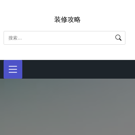
跳
转
装修攻略
到
内
搜
容
索：