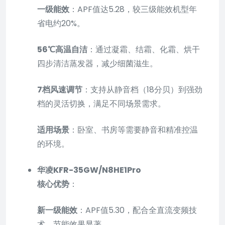
一级能效
：APF值达5.28，较三级能效机型年
省电约20%。
56℃高温自洁
：通过凝霜、结霜、化霜、烘干
四步清洁蒸发器，减少细菌滋生。
7档风速调节
：支持从静音档（18分贝）到强劲
档的灵活切换，满足不同场景需求。
适用场景
：卧室、书房等需要静音和精准控温
的环境。
华凌KFR-35GW/N8HE1Pro
核心优势
：
新一级能效
：APF值5.30，配合全直流变频技
术，节能效果显著。