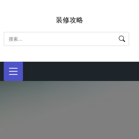
跳
转
装修攻略
到
内
搜
容
索：