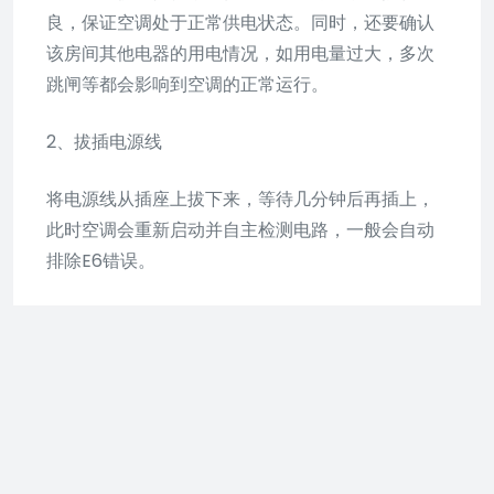
良，保证空调处于正常供电状态。同时，还要确认
该房间其他电器的用电情况，如用电量过大，多次
跳闸等都会影响到空调的正常运行。
2、拔插电源线
将电源线从插座上拔下来，等待几分钟后再插上，
此时空调会重新启动并自主检测电路，一般会自动
排除E6错误。
3、检查压缩机
如果空调进入E6模式，可能是因为压缩机出现故
障。此时需要拆开空调壳体，检查压缩机是否有异
常现象，如漏油、锈蚀等。如果出现这些现象，需
要及时更换压缩机或进行维修。