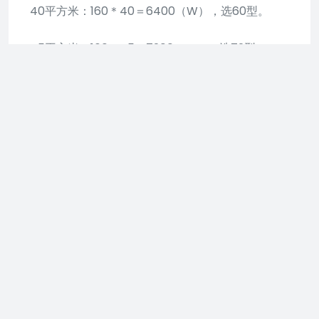
40平方米：160＊40＝6400（W），选60型。
45平方米：160＊45＝7200（W），选72型。
参考资料来源
空调型号中的26、35、32、是
什么意思？
分析如下：
1、这些都是代表空调的名义制冷量，26是指
2600W，35是指3500W，32是指3200W。还要看
空调的能耗标记，标记数字小能耗低。
2、26代表大1匹，35代表大1.5匹，32代表1.25匹。