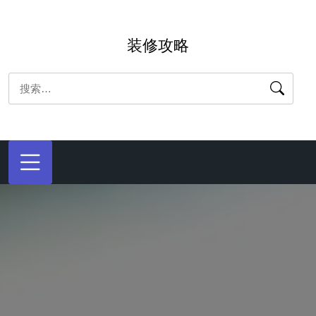
跳
转
装修攻略
到
内
搜
容
索：