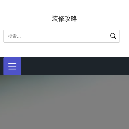
跳
转
装修攻略
到
内
搜
容
索：