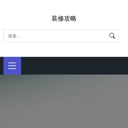
跳
转
装修攻略
到
内
搜
容
索：