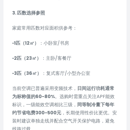
3. 匹数选择参照
家庭常用匹数对应面积供参考：
•
1匹（12㎡）
：小卧室/书房
•
2匹（23㎡）
：主卧/客餐厅
•
3匹（36㎡）
：复式客厅/小型办公室
当前空调已普遍采用变频技术，
日间运行功耗通常
为标称值的60-80%
。选购时需重点关注APF能效
标识，一级能效空调相比三级，
同等制冷量下每年
约节省电费300-500元
，长期使用性价比更优。安
装时建议单独走线并配合空气开关保护电路，避免
线路过载。