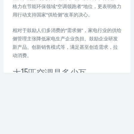
格力在节能环保领域“空调领跑者”地位，更表明格力
用行动支持国家“供给侧”改革的决心。
相对于鼓励人们多消费的“需求侧”，家电行业的供给
侧管理主张降低家电生产企业负担、鼓励企业研发
新产品、创新销售模式等，满足甚至创造需求，拉
动消费。
大15匹空调是多少瓦
大15匹空调的制冷功率约为11025瓦，即约11千瓦
。
以下是对这一答案的详细解释：
一、匹数与功率的转换
匹数（P）是空调机消耗功率的一种表示方式。
在制冷状态下，1匹等于735瓦（W）的电功