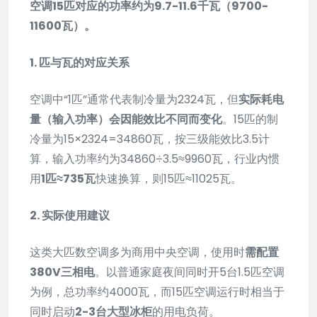
空调15匹对应的功率约为9.7-11.6千瓦（9700-
11600瓦）。
1. 匹与瓦的对应关系
空调中“1匹”通常代表制冷量为2324瓦，但
实际耗电
量（输入功率）会因能效比不同而变化
。15匹的制
冷量为15×2324=34860瓦，按三级能效比3.5计
算，输入功率约为34860÷3.5≈9960瓦，行业内惯
用
1匹≈735瓦
快速换算，则15匹≈11025瓦。
2. 实际使用建议
这类大匹数空调多为商用中央空调，使用时
需配置
380V三相电
。以普通家庭夜间同时开5台1.5匹空调
为例，总功率约4000瓦，而15匹空调运行时相当于
同时启动
2-3台大型冰柜
的用电负荷。