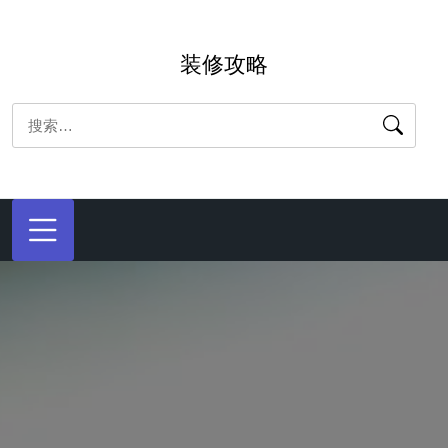
跳
转
装修攻略
到
内
搜
容
索：