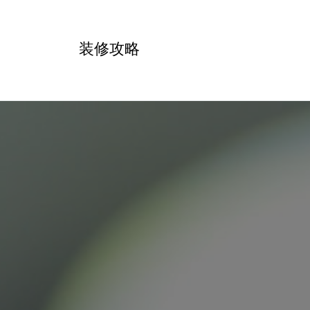
跳
转
装修攻略
到
内
容