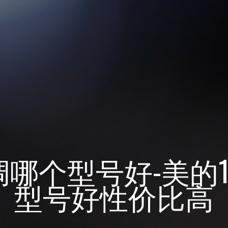
调哪个型号好-美的
型号好性价比高