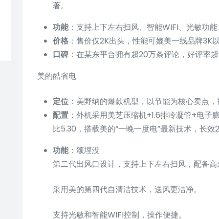
著。
功能
：支持上下左右扫风、智能WIFI、光敏功
价格
：售价仅2K出头，性能可媲美一线品牌3K
口碑
：在某东平台拥有超20万条评论，好评率超
美的酷省电
定位
：美野纳的爆款机型，以节能为核心卖点，被
配置
：外机采用美芝压缩机+1.6排冷凝管+电
比5.30，搭载美的“一晚一度电”最新技术，长效
功能
：颂埋没
第二代出风口设计，支持上下左右扫风，配备高
采用美的第四代自清洁技术，送风更洁净。
支持光敏和智能WIFI控制，操作便捷。