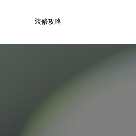
跳
转
装修攻略
到
内
容