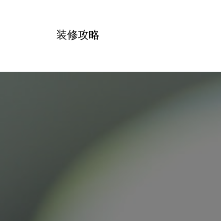
跳
转
装修攻略
到
内
容