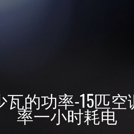
多少瓦的功率-15匹
率一小时耗电