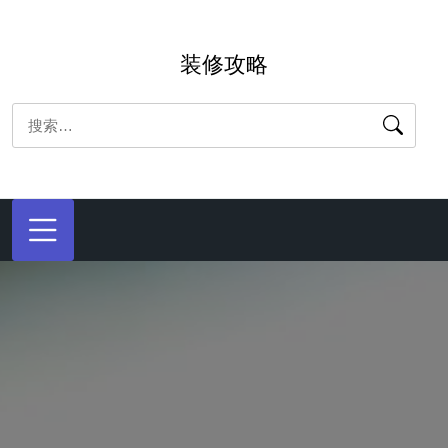
跳
转
装修攻略
到
内
搜
容
索：