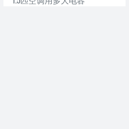
1.5匹空调的电容选择主要集中在外机25-35μF、内
机风扇1-3μF的范围。
空调电容大小与电机负载能力直接关联。1.5匹空调
的压缩机通常需要外置电容为
25-35微法（μF）
，
内机风扇电机对应的电容多为
1-3μF
。具体型号需查
看机身标签或说明书，例如某品牌1.5匹机型标注使
用30μF±5%的外机启动电容。
两种典型场景的适配方案：
1.
老旧机型更换
：原机电容若出现膨胀、漏液或制冷
启动延迟，优先选择标称值±5%误差的CBB65型号
电容，例如原装30μF可更换为30μF±1.5μF的耐压
450V型号。
2.
改装维修调整
：非原厂电机替换时，需实测电机