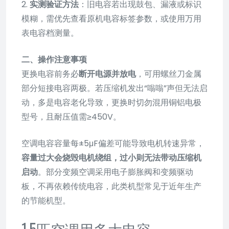
2.
实测验证方法
：旧电容若出现鼓包、漏液或标识
模糊，需优先查看原机电容标签参数，或使用万用
表电容档测量。
二、操作注意事项
更换电容前务必
断开电源并放电
，可用螺丝刀金属
部分短接电容两极。若压缩机发出“嗡嗡”声但无法启
动，多是电容老化导致，更换时切勿混用铜铝电极
型号，且耐压值需≥450V。
空调电容容量每±5μF偏差可能导致电机转速异常，
容量过大会烧毁电机绕组，过小则无法带动压缩机
启动
。部分变频空调采用电子膨胀阀和变频驱动
板，不再依赖传统电容，此类机型常见于近年生产
的节能机型。
1.5匹空调用多大电容