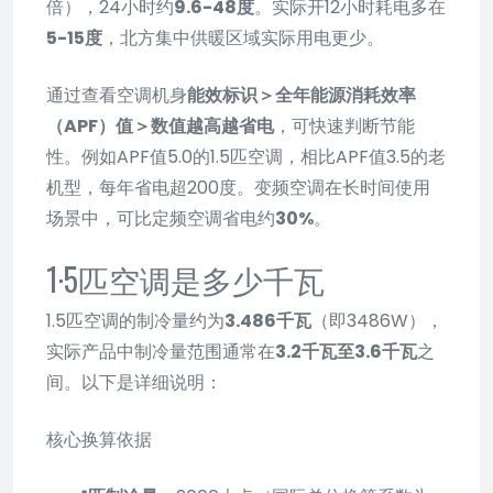
倍），24小时约
9.6-48度
。实际开12小时耗电多在
5-15度
，北方集中供暖区域实际用电更少。
通过查看空调机身
能效标识＞全年能源消耗效率
（APF）值＞数值越高越省电
，可快速判断节能
性。例如APF值5.0的1.5匹空调，相比APF值3.5的老
机型，每年省电超200度。变频空调在长时间使用
场景中，可比定频空调省电约
30%
。
1·5匹空调是多少千瓦
1.5匹空调的制冷量约为
3.486千瓦
（即3486W），
实际产品中制冷量范围通常在
3.2千瓦至3.6千瓦
之
间。以下是详细说明：
核心换算依据