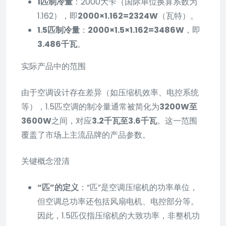
1匹制冷量
：2000大卡（国际单位换算系数为
1.162），即
2000×1.162=2324W
（瓦特）。
1.5匹制冷量
：
2000×1.5×1.162=3486W
，即
3.486千瓦
。
实际产品中的范围
由于空调设计存在差异（如压缩机效率、电控系统
等），1.5匹空调的制冷量通常被简化为
3200W至
3600W
之间，对应
3.2千瓦至3.6千瓦
。这一范围
覆盖了市场上主流品牌的产品参数。
关键概念澄清
“匹”的定义
：“匹”是空调压缩机的功率单位，
但空调总功率还包括风扇电机、电控部分等。
因此，1.5匹仅指压缩机的大致功率，非整机功