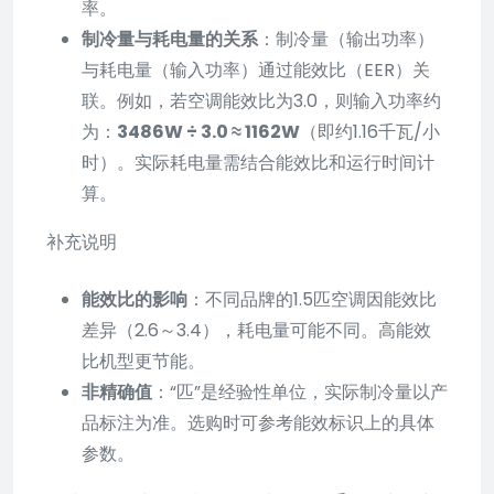
率。
制冷量与耗电量的关系
：制冷量（输出功率）
与耗电量（输入功率）通过能效比（EER）关
联。例如，若空调能效比为3.0，则输入功率约
为：
3486W ÷ 3.0 ≈ 1162W
（即约1.16千瓦/小
时）。实际耗电量需结合能效比和运行时间计
算。
补充说明
能效比的影响
：不同品牌的1.5匹空调因能效比
差异（2.6～3.4），耗电量可能不同。高能效
比机型更节能。
非精确值
：“匹”是经验性单位，实际制冷量以产
品标注为准。选购时可参考能效标识上的具体
参数。