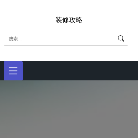
跳
转
装修攻略
到
内
搜
容
索：