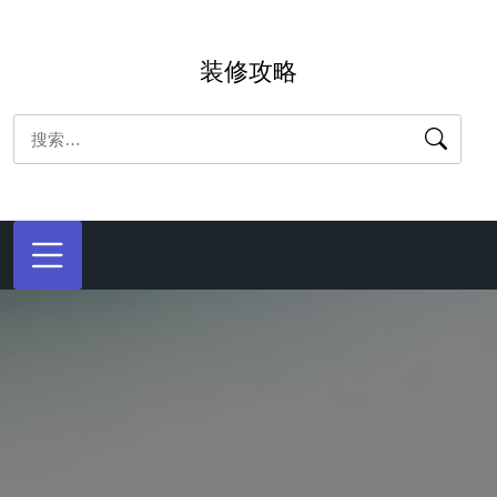
跳
转
装修攻略
到
内
搜
容
索：