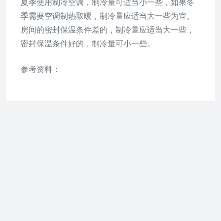
夏季使用制冷空调，制冷量可适当小一些，如果冬
季需要空调制热取暖，制冷量应适当大一些为宜。
房间的密封保温条件差的，制冷量应适当大一些，
密封保温条件好的，制冷量可小一些。
参考资料：
1.25匹的空调，可以拖20平方
客厅制热吗？
一般情况下，1.25匹的空调适用于10-15平方米的房
间，如果要在20平方米的客厅使用1.25匹的空调，
可能无法达到预期的制热效果。因此，建议选择更
适合房间大小的空调，避免不必要的浪费和能源消
耗。同时，也要注意房间的隔断情况、房屋朝向等