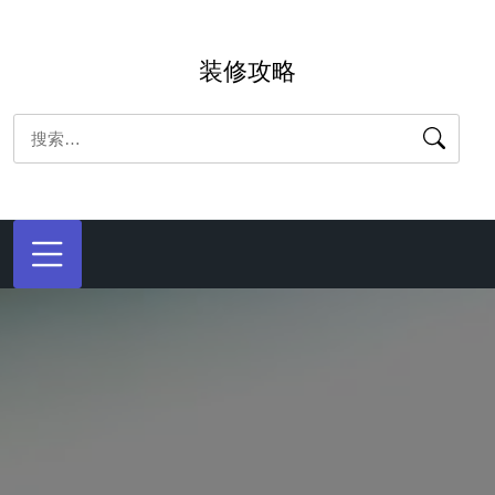
跳
转
装修攻略
到
内
搜
容
索：