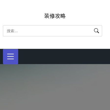
跳
转
装修攻略
到
内
搜
容
索：