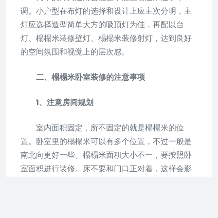
调。小户型在布灯的选择和设计上应主次分明，主
灯应选择造型简单大方的吸顶灯为佳，再配以台
灯、榻榻米装修壁灯、榻榻米装修射灯，达到良好
的空间氛围和视觉上的层次感。
二、榻榻米卧室装修的注意事项
1、注意房间规划
室内面积固定，所不固定的就是榻榻米的位
置。卧室里的榻榻米可以有多个位置，不过一般是
南北向更好一些。榻榻米面积大小不一，要按照卧
室面积进行装修。床不要和门口正对着，这样会影
响风水，而且活动起来也不方便。榻榻米的一侧要
和墙壁挨着，这样能够让空间显得宽敞一些。这些
简单的装修方法起到了很重要的作用。