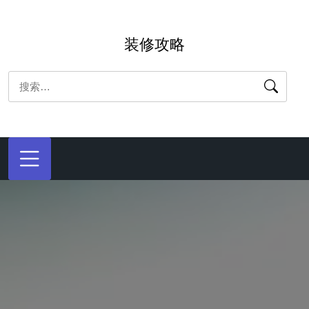
跳
转
装修攻略
到
内
搜
容
索：