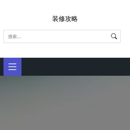
跳
转
装修攻略
到
内
搜
容
索：