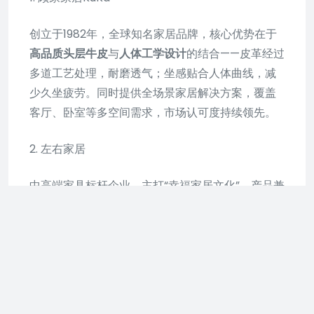
创立于1982年，全球知名家居品牌，核心优势在于
高品质头层牛皮
与
人体工学设计
的结合——皮革经过
多道工艺处理，耐磨透气；坐感贴合人体曲线，减
少久坐疲劳。同时提供全场景家居解决方案，覆盖
客厅、卧室等多空间需求，市场认可度持续领先。
2. 左右家居
中高端家具标杆企业，主打“幸福家居文化”，产品兼
顾
时尚设计
与
实用性
。真皮沙发在工艺细节（如双
针缝线、皮革防污处理）上表现突出，风格涵盖现
代简约、轻奢等，适合追求品质生活且注重家居整
体搭配的用户。
3. 芝华仕CHEERS