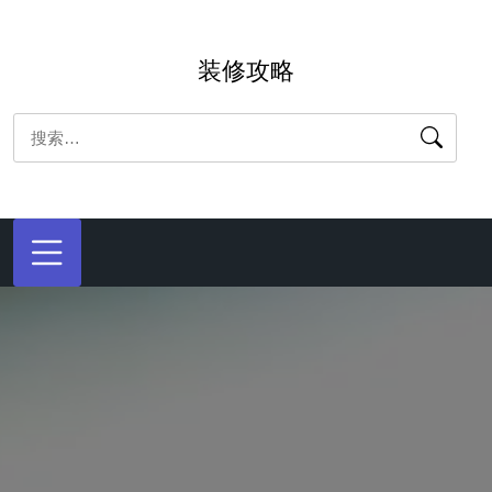
跳
转
装修攻略
到
内
搜
容
索：