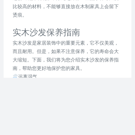
比较高的材料，不能够直接放在木制家具上会留下
烫痕。
实木沙发保养指南
实木沙发是家居装饰中的重要元素，它不仅美观，
而且耐用。但是，如果不注意保养，它的寿命会大
大缩短。下面，我们将为您介绍实木沙发的保养指
南，帮助您更好地保护您的家具。
远离湿气
为了确保实木沙发的长久美丽与耐用，请避免将其
存放在过于潮湿的房间内。湿度过高会导致家具翘
曲，影响整体外观，并缩短其使用寿命。
远离热源和阳光
在冬季，为了防止长时间烘烤导致木材局部开裂和
变形，请将实木沙发放在距离取暖器约1米的地方。