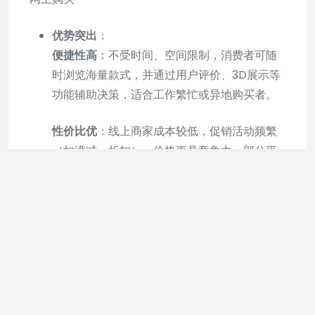
优势突出
：
便捷性高
：不受时间、空间限制，消费者可随
时浏览海量款式，并通过用户评价、3D展示等
功能辅助决策，适合工作繁忙或异地购买者。
性价比优
：线上商家成本较低，促销活动频繁
（如满减、折扣），价格更具竞争力。部分平
台还提供“价保服务”，确保消费者以最低价成
交。
退货灵活
：多数平台支持7天无理由退货，若商
家不配合，可通过平台投诉维权，退货政策比
线下更宽松。
局限性
：