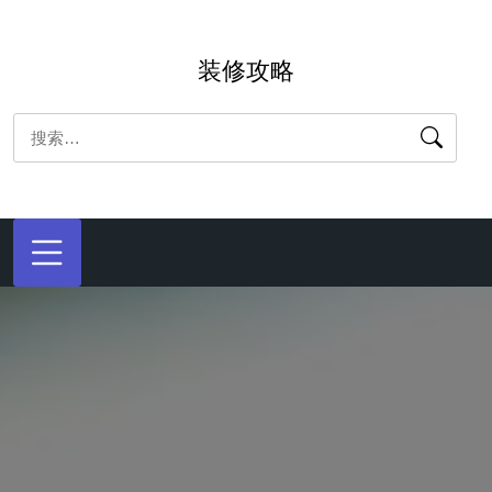
跳
转
装修攻略
到
内
搜
容
索：