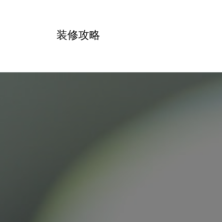
跳
转
装修攻略
到
内
容