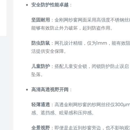
安全防护性能卓越
：
坚固耐用
：金刚网纱窗网面采用高强度不锈钢丝
能够有效防止外力破坏，起到防盗作用。
防虫防鼠
：网孔设计精细，仅为1mm，能有效
活提供安全保障。
儿童防护
：搭配儿童安全锁，闭锁防护防止误启
坠落。
高清高透视野开阔
：
轻薄通透
：高透金刚网纱窗的纱网丝径仅300μ
感、遮挡感、眩晕感和压抑感。
全景视野
：即便是走近到纱窗旁边，也不影响观