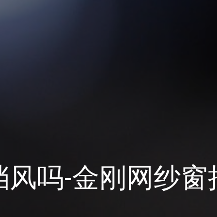
挡风吗-金刚网纱窗