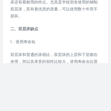
床还有着耐用的特点。尤其是学校宿舍使用的钢制
双层床，其有着优质的质量，可以使用数十年而不
损坏。
二、双层床缺点
1、使用寿命短
双层床和普通的床相比，双层床的上层和下层都在
使用，所以其承受的损耗比较大，使用寿命会比普
通床要短。
2、单独空间狭小
双层床虽然整体空间比较大，但就其上层床和下层
床的单独空间而言，其空间是略为狭小的。因为如
果床铺空间过于大，很难做到结构的合理，而且会